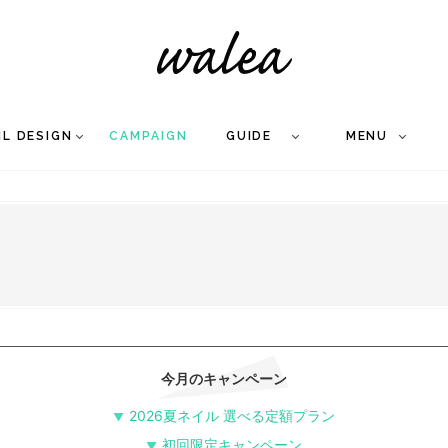
IL DESIGN
CAMPAIGN
GUIDE
MENU
COLLECTION
FLOW
NAIL
CARE
&
WORKS
Q
A
WEDDING NAIL
&
GEL NAIL
今月のキャンペーン
2026夏ネイル 選べる定額プラン
初回限定キャンペーン