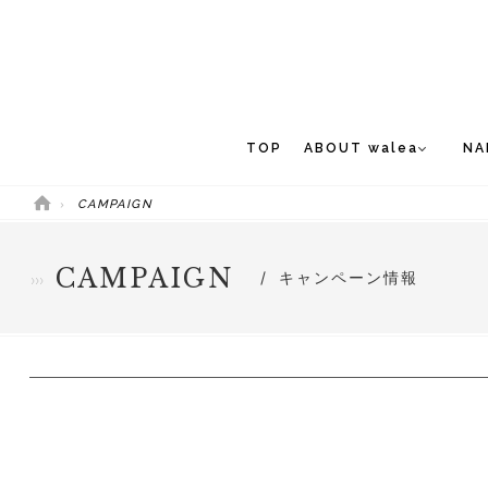
TOP
ABOUT walea
NA
CAMPAIGN
CONCEPT
NEW 
STAFF
CAMPAIGN
キャンペーン情報
MEDIA