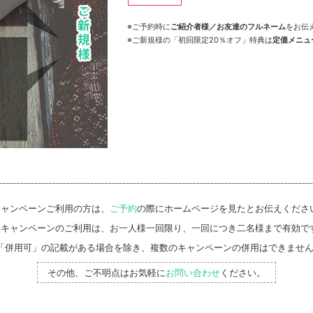
※ご予約時に
ご紹介者様／お友達のフルネーム
をお伝
※ご新規様の「初回限定20％オフ」特典は
定価メニュ
キャンペーンご利用の方は、
ご予約
の際にホームページを見たとお伝えくださ
同キャンペーンのご利用は、お一人様一回限り、一回につき二名様まで有効で
「併用可」の記載がある場合を除き、複数のキャンペーンの併用はできませ
その他、ご不明点はお気軽に
お問い合わせ
ください。