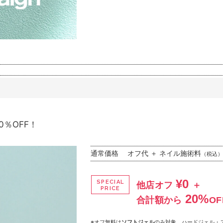
0％OFF！
通常価格
オフ代 ＋ ネイル施術料
（税込）
¥0
SPECIAL
他店オフ
＋
PRICE
20%
合計額から
OF
※オフ無料は
ソフトジェル
のみ対象。ハードジェル・