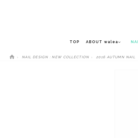
TOP
ABOUT walea
NA
NAIL DESIGN : NEW COLLECTION
2016 AUTUMN NAIL
CONCEPT
NEW 
STAFF
MEDIA