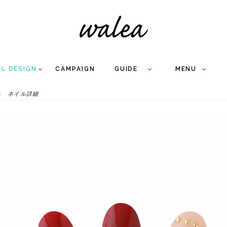
IL DESIGN
CAMPAIGN
GUIDE
MENU
ネイル詳細
COLLECTION
FLOW
NAIL
CARE
&
WORKS
Q
A
WEDDING NAIL
&
GEL NAIL