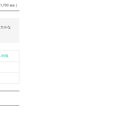
11,700
]
税抜
シカルな
イル特集