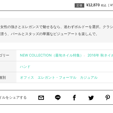
¥12,870
¥
[
定価
税込
た女性の強さとエレガンスで魅せるなら、迷わずボルドーを選択。クラ
が漂う、パールとスタッズの華麗なビジューアートを楽しんで。
ゴリー
NEW COLLECTION（最旬ネイル特集）
2016年 秋ネ
ハンド
種別
オフィス
エレガント・フォーマル
カジュアル
イルをシェアする