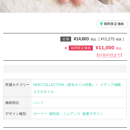
期間限定価格
¥14,603
¥13,275
[
]
定価
税込
税抜
¥11,000
期間限定価格
税込
【
01月01日まで
】
所属カテゴリー
NEW COLLECTION（最旬ネイル特集）
メディア掲載・
コラボネイル
施術部位
ハンド
デザイン種別
ガーリー
個性派・ニュアンス
春夏デザイン