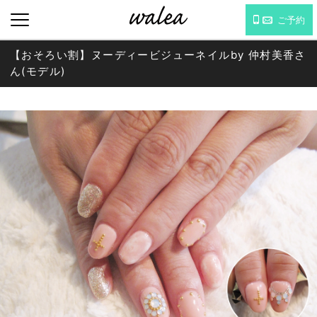
ご予約
【おそろい割】ヌーディービジューネイルby 仲村美香さ
ん
(モデル)