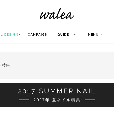
IL DESIGN
CAMPAIGN
GUIDE
MENU
COLLECTION
FLOW
NAIL
CARE
&
WORKS
Q
A
WEDDING NAIL
&
ル特集
GEL NAIL
2017 SUMMER NAIL
2017年 夏ネイル特集