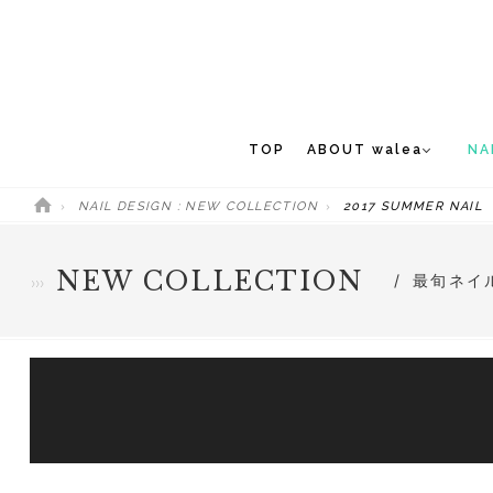
TOP
ABOUT walea
NA
NAIL DESIGN : NEW COLLECTION
2017 SUMMER NAIL
CONCEPT
NEW 
STAFF
NEW COLLECTION
最旬ネイ
MEDIA