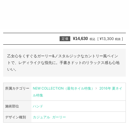
¥14,630
¥13,300
[
]
定価
税込
税抜
乙女心をくすぐるガーリー&ノスタルジックなカントリー風ペイン
トで、レディライクな指先に。手書きドットのリラックス感も心地
いい。
所属カテゴリー
NEW COLLECTION（最旬ネイル特集）
2016年 夏ネイ
ル特集
施術部位
ハンド
デザイン種別
カジュアル
ガーリー