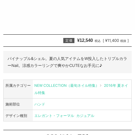
¥12,540
¥11,400
[
]
定価
税込
税抜
パイナップル&シェル。夏の人気アイテムをW投入したトリプルカラ
ーNail。涼感カラーリングで爽やかCUTEなお手元に♪
所属カテゴリー
NEW COLLECTION（最旬ネイル特集）
2016年 夏ネイ
ル特集
施術部位
ハンド
デザイン種別
エレガント・フォーマル
カジュアル