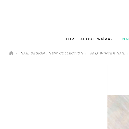
TOP
ABOUT walea
NA
NAIL DESIGN : NEW COLLECTION
2017 WINTER NAIL
CONCEPT
NEW 
STAFF
MEDIA