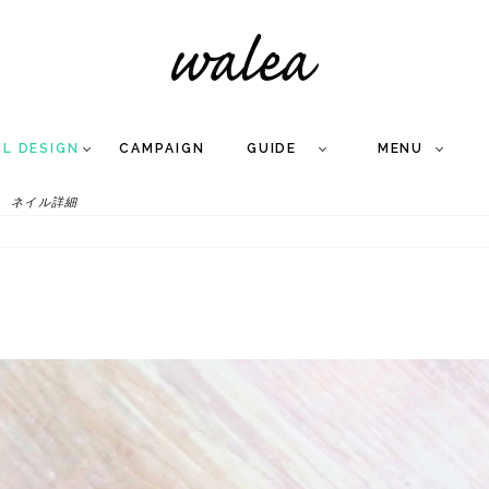
IL DESIGN
CAMPAIGN
GUIDE
MENU
ネイル詳細
COLLECTION
FLOW
NAIL
CARE
&
WORKS
Q
A
WEDDING NAIL
&
GEL NAIL