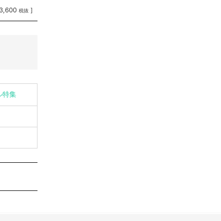
3,600
]
税抜
ル特集