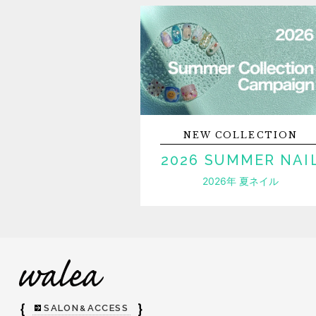
NEW
COLLECTION
2026 SUMMER NAI
2026年 夏ネイル
｛
｝
SALON
ACCESS
&