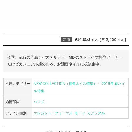
¥14,850
¥13,500
[
]
定価
税込
税抜
今季、流行の予感！パステルカラーMIXのストライプ柄◎ガーリー
だけどカジュアル感のある、お洒落ネイルに視線集中。
所属カテゴリー
NEW COLLECTION（最旬ネイル特集）
2016年 春ネイ
ル特集
施術部位
ハンド
デザイン種別
エレガント・フォーマル
モード
カジュアル