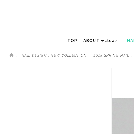
TOP
ABOUT walea
NA
NAIL DESIGN : NEW COLLECTION
2018 SPRING NAIL
CONCEPT
NEW 
STAFF
MEDIA