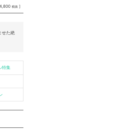
4,800
]
税抜
ませた絶
イル特集
ン