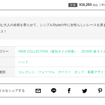
¥16,280
¥1
[
定価
税込
む大人の余裕を香らせて。シンプルStyleの中に女性らしいレースを潜
ンス！
ゴリー
NEW COLLECTION（最旬ネイル特集）
2018年 春ネ
ハンド
種別
エレガント・フォーマル
ガーリー
ポップ
春夏デザイ
イルをシェアする