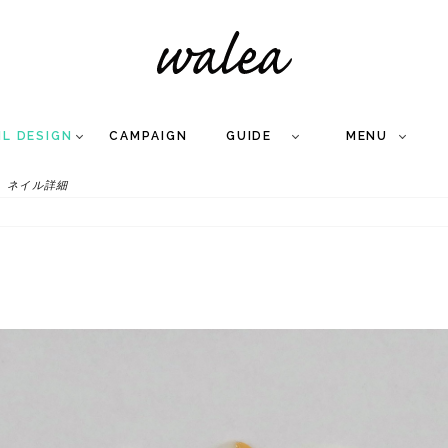
IL DESIGN
CAMPAIGN
GUIDE
MENU
ネイル詳細
COLLECTION
FLOW
NAIL
CARE
&
WORKS
Q
A
WEDDING NAIL
&
GEL NAIL