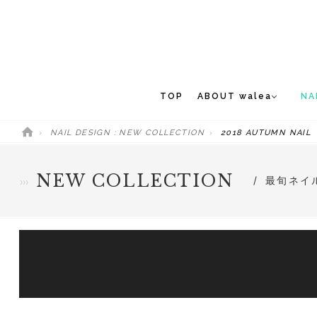
TOP
ABOUT walea
NA
NAIL DESIGN : NEW COLLECTION
2018 AUTUMN NAIL
CONCEPT
NEW 
STAFF
NEW COLLECTION
最旬ネイ
MEDIA