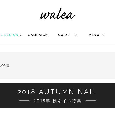
IL DESIGN
CAMPAIGN
GUIDE
MENU
COLLECTION
FLOW
NAIL
CARE
&
WORKS
Q
A
WEDDING NAIL
&
ル特集
GEL NAIL
2018 AUTUMN NAIL
2018年 秋ネイル特集