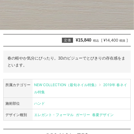
¥15,840
¥14,400
[
]
定価
税込
税抜
春の軽やか気分にぴったり。3Dのビジューでとびきりの存在感をま
といます。
所属カテゴリー
NEW COLLECTION（最旬ネイル特集）
2019年 春ネイ
ル特集
施術部位
ハンド
デザイン種別
エレガント・フォーマル
ガーリー
春夏デザイン