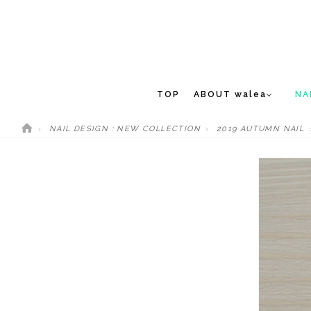
TOP
ABOUT walea
NA
NAIL DESIGN : NEW COLLECTION
2019 AUTUMN NAIL
CONCEPT
NEW 
STAFF
MEDIA