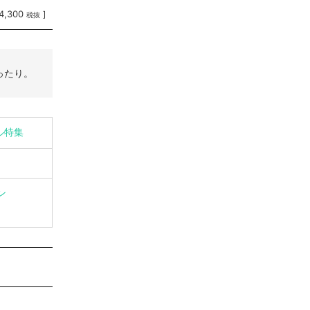
4,300
]
税抜
ったり。
イル特集
ン