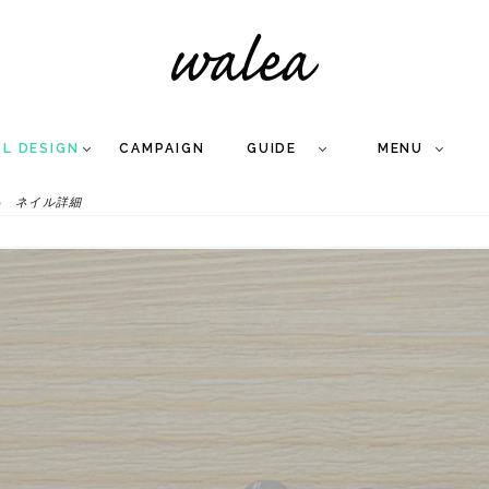
IL DESIGN
CAMPAIGN
GUIDE
MENU
ネイル詳細
COLLECTION
FLOW
NAIL
CARE
&
WORKS
Q
A
WEDDING NAIL
&
GEL NAIL