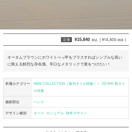
¥15,840
¥14,400
[
]
定価
税込
税抜
オータムブラウンにホワイトべっ甲をプラスすればシンプルな装い
に映える鮮烈な存在感。辛口なメタリックで差をつけたい！
所属カテゴリー
NEW COLLECTION（最旬ネイル特集）
2019年 秋ネイ
ル特集
施術部位
ハンド
デザイン種別
モード
カジュアル
秋冬デザイン