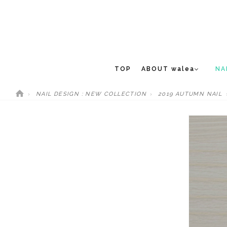
TOP
ABOUT walea
NA
NAIL DESIGN : NEW COLLECTION
2019 AUTUMN NAIL
CONCEPT
NEW 
STAFF
MEDIA