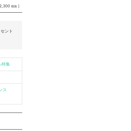
2,300
]
税抜
クセント
イル特集
ンス