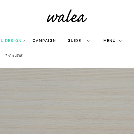
IL DESIGN
CAMPAIGN
GUIDE
MENU
ネイル詳細
COLLECTION
FLOW
NAIL
CARE
&
WORKS
Q
A
WEDDING NAIL
&
GEL NAIL