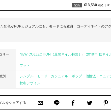
¥13,530
¥1
[
定価
税込
た配色がPOPカジュアルにも、モードにも変身！コーディネイトのア
ゴリー
NEW COLLECTION（最旬ネイル特集）
2019年 秋ネ
フット
種別
シンプル
モード
カジュアル
ポップ
個性派・ニュア
秋冬デザイン
イルをシェアする