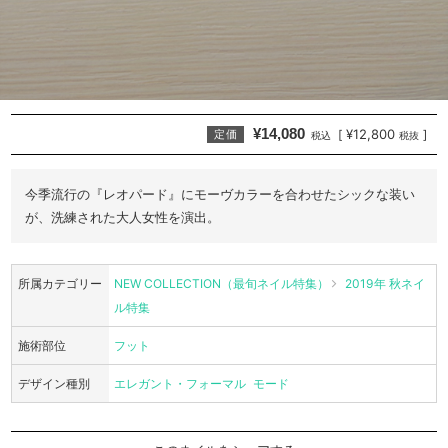
¥14,080
¥12,800
[
]
定価
税込
税抜
今季流行の『レオパード』にモーヴカラーを合わせたシックな装い
が、洗練された大人女性を演出。
所属カテゴリー
NEW COLLECTION（最旬ネイル特集）
2019年 秋ネイ
ル特集
施術部位
フット
デザイン種別
エレガント・フォーマル
モード