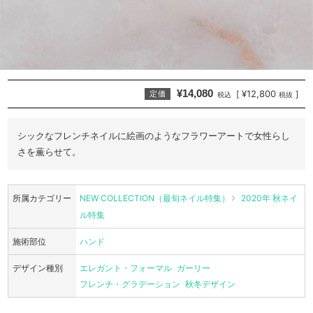
¥14,080
¥12,800
[
]
定価
税込
税抜
シックなフレンチネイルに絵画のようなフラワーアートで女性らし
さを薫らせて。
所属カテゴリー
NEW COLLECTION（最旬ネイル特集）
2020年 秋ネイ
ル特集
施術部位
ハンド
デザイン種別
エレガント・フォーマル
ガーリー
フレンチ・グラデーション
秋冬デザイン