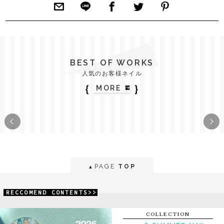
BEST OF WORKS
人気のお客様ネイル
｛
｝
MORE
PAGE
TOP
▲
RECCOMEND CONTENTS>>
COLLECTION