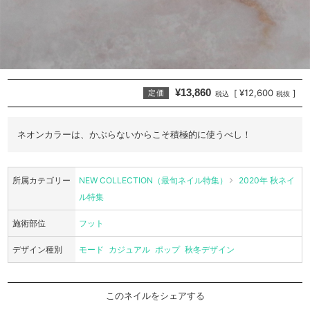
¥13,860
¥12,600
[
]
定価
税込
税抜
ネオンカラーは、かぶらないからこそ積極的に使うべし！
所属カテゴリー
NEW COLLECTION（最旬ネイル特集）
2020年 秋ネイ
ル特集
施術部位
フット
デザイン種別
モード
カジュアル
ポップ
秋冬デザイン
このネイルをシェアする