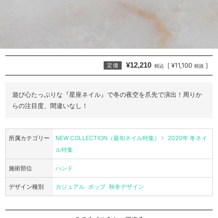
¥12,210
¥11,100
[
]
定価
税込
税抜
遊び心たっぷりな『星座ネイル』で冬の夜空を爪先で演出！周りか
らの注目度、間違いなし！
所属カテゴリー
NEW COLLECTION（最旬ネイル特集）
2020年 冬ネイ
ル特集
施術部位
ハンド
デザイン種別
カジュアル
ポップ
秋冬デザイン