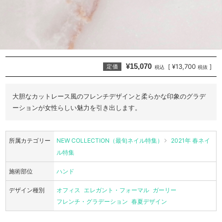
¥15,070
¥13,700
[
]
定価
税込
税抜
大胆なカットレース風のフレンチデザインと柔らかな印象のグラデ
ーションが女性らしい魅力を引き出します。
所属カテゴリー
NEW COLLECTION（最旬ネイル特集）
2021年 春ネイ
ル特集
施術部位
ハンド
デザイン種別
オフィス
エレガント・フォーマル
ガーリー
フレンチ・グラデーション
春夏デザイン