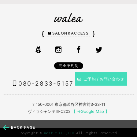
｛
｝
SALON
ACCESS
&
完全予約制
ご予約 / お問い合わせ
080-2833-5157
〒150-0001 東京都渋谷区神宮前3-33-11
ヴィラシャンテⅢ-C202
【 →Google Map 】
BACK PAGE
Copyright ©
most.c CO.,LTD
All Rights Reserved.