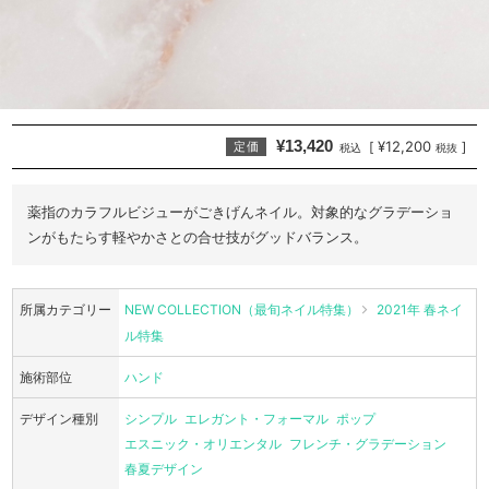
¥13,420
¥12,200
[
]
定価
税込
税抜
薬指のカラフルビジューがごきげんネイル。対象的なグラデーショ
ンがもたらす軽やかさとの合せ技がグッドバランス。
所属カテゴリー
NEW COLLECTION（最旬ネイル特集）
2021年 春ネイ
ル特集
施術部位
ハンド
デザイン種別
シンプル
エレガント・フォーマル
ポップ
エスニック・オリエンタル
フレンチ・グラデーション
春夏デザイン