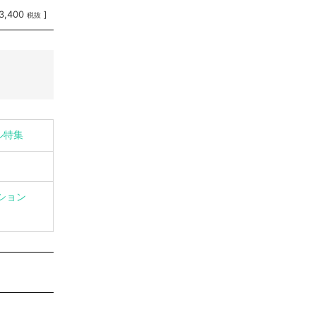
3,400
]
税抜
ル特集
ション