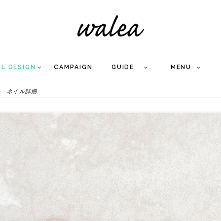
IL DESIGN
CAMPAIGN
GUIDE
MENU
ネイル詳細
COLLECTION
FLOW
NAIL
CARE
&
WORKS
Q
A
WEDDING NAIL
&
GEL NAIL