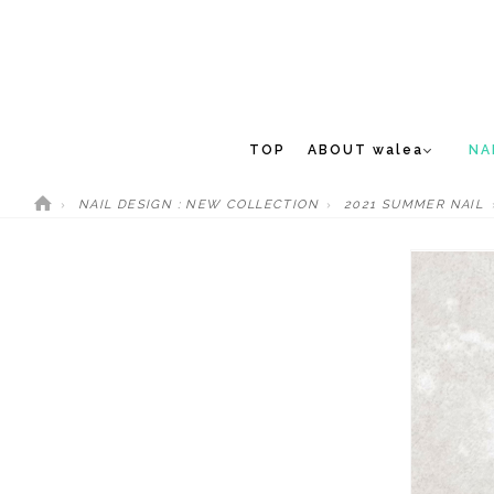
TOP
ABOUT walea
NA
NAIL DESIGN : NEW COLLECTION
2021 SUMMER NAIL
CONCEPT
NEW 
STAFF
MEDIA