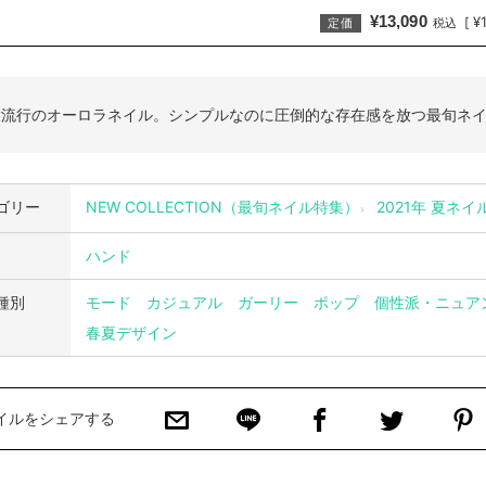
¥13,090
¥
[
定価
税込
大流行のオーロラネイル。シンプルなのに圧倒的な存在感を放つ最旬ネ
ゴリー
NEW COLLECTION（最旬ネイル特集）
2021年 夏ネイ
ハンド
種別
モード
カジュアル
ガーリー
ポップ
個性派・ニュア
春夏デザイン
イルをシェアする