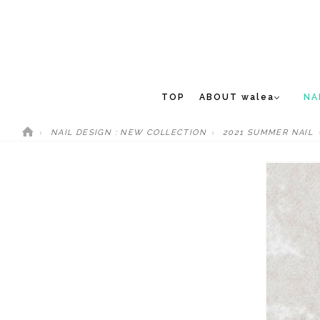
TOP
ABOUT walea
NA
NAIL DESIGN : NEW COLLECTION
2021 SUMMER NAIL
CONCEPT
NEW 
STAFF
MEDIA