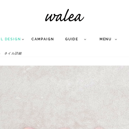
IL DESIGN
CAMPAIGN
GUIDE
MENU
ネイル詳細
COLLECTION
FLOW
NAIL
CARE
&
WORKS
Q
A
WEDDING NAIL
&
GEL NAIL