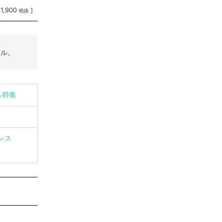
11,900
]
税抜
イル。
ル特集
ンス