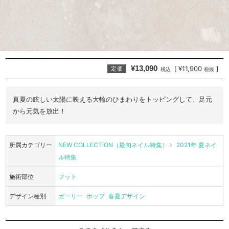
¥13,090
¥11,900
[
]
定価
税込
税抜
真夏の眩しい太陽に映える大輪のひまわりをトッピングして、足元
から元気を放出！
所属カテゴリー
NEW COLLECTION（最旬ネイル特集）
2021年 夏ネイ
ル特集
施術部位
フット
デザイン種別
ガーリー
ポップ
春夏デザイン