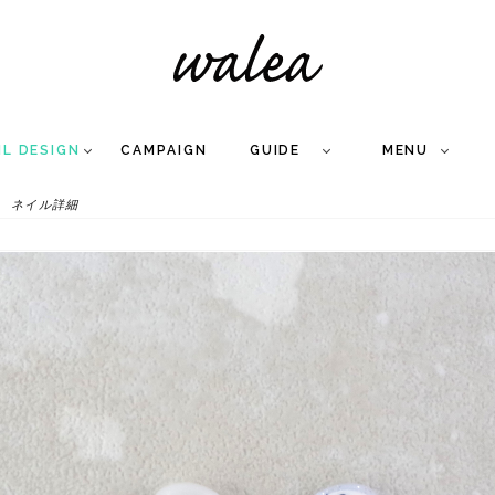
IL DESIGN
CAMPAIGN
GUIDE
MENU
ネイル詳細
COLLECTION
FLOW
NAIL
CARE
&
WORKS
Q
A
WEDDING NAIL
&
GEL NAIL