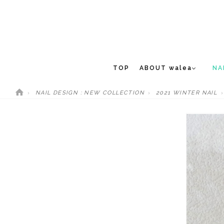
TOP
ABOUT walea
NA
NAIL DESIGN : NEW COLLECTION
2021 WINTER NAIL
CONCEPT
NEW 
STAFF
MEDIA