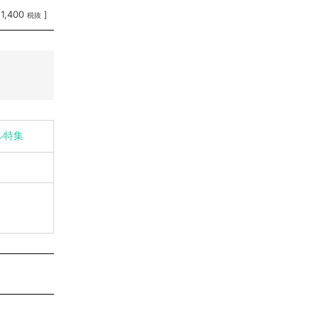
11,400
]
税抜
ル特集