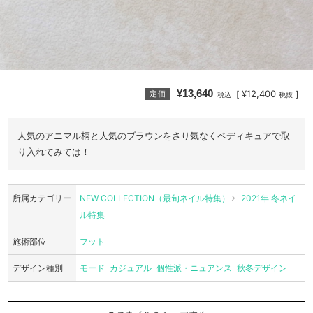
¥13,640
¥12,400
[
]
定価
税込
税抜
人気のアニマル柄と人気のブラウンをさり気なくペディキュアで取
り入れてみては！
所属カテゴリー
NEW COLLECTION（最旬ネイル特集）
2021年 冬ネイ
ル特集
施術部位
フット
デザイン種別
モード
カジュアル
個性派・ニュアンス
秋冬デザイン