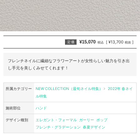
¥15,070
¥13,700
[
]
定価
税込
税抜
フレンチネイルに繊細なフラワーアートが女性らしい魅力を引き出
し手元を美しくみせてくれます！
所属カテゴリー
NEW COLLECTION（最旬ネイル特集）
2022年 春ネイ
ル特集
施術部位
ハンド
デザイン種別
エレガント・フォーマル
ガーリー
ポップ
フレンチ・グラデーション
春夏デザイン