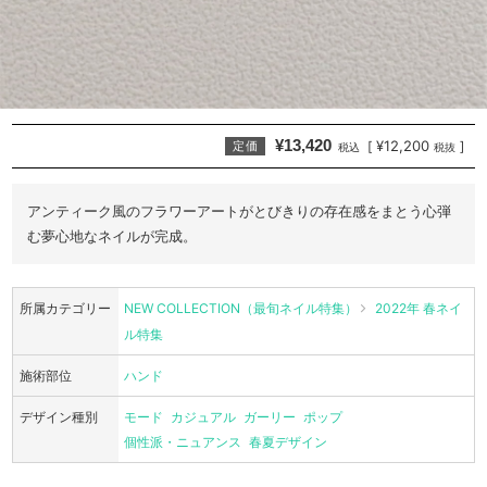
¥13,420
¥12,200
[
]
定価
税込
税抜
アンティーク風のフラワーアートがとびきりの存在感をまとう心弾
む夢心地なネイルが完成。
所属カテゴリー
NEW COLLECTION（最旬ネイル特集）
2022年 春ネイ
ル特集
施術部位
ハンド
デザイン種別
モード
カジュアル
ガーリー
ポップ
個性派・ニュアンス
春夏デザイン