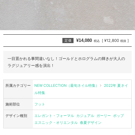
¥14,080
¥12,800
[
]
定価
税込
税抜
一目置かれる事間違いなし！ゴールドとホログラムの輝きが大人の
ラグジュアリー感を演出！
所属カテゴリー
NEW COLLECTION（最旬ネイル特集）
2022年 夏ネイ
ル特集
施術部位
フット
デザイン種別
エレガント・フォーマル
カジュアル
ガーリー
ポップ
エスニック・オリエンタル
春夏デザイン