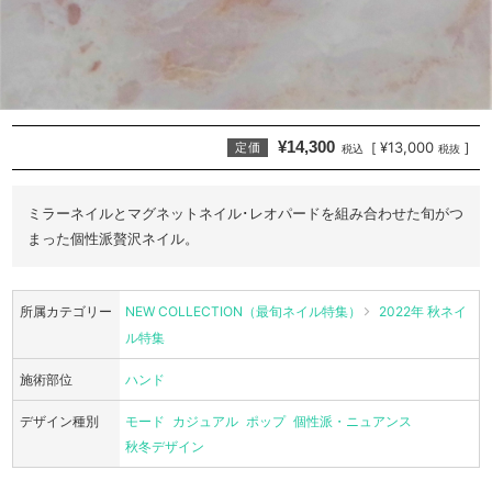
¥14,300
¥13,000
[
]
定価
税込
税抜
ミラーネイルとマグネットネイル･レオパードを組み合わせた旬がつ
まった個性派贅沢ネイル。
所属カテゴリー
NEW COLLECTION（最旬ネイル特集）
2022年 秋ネイ
ル特集
施術部位
ハンド
デザイン種別
モード
カジュアル
ポップ
個性派・ニュアンス
秋冬デザイン