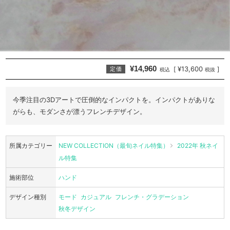
¥14,960
¥13,600
[
]
定価
税込
税抜
今季注目の3Dアートで圧倒的なインパクトを。インパクトがありな
がらも、モダンさが漂うフレンチデザイン。
所属カテゴリー
NEW COLLECTION（最旬ネイル特集）
2022年 秋ネイ
ル特集
施術部位
ハンド
デザイン種別
モード
カジュアル
フレンチ・グラデーション
秋冬デザイン