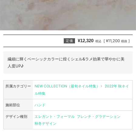
¥12,320
¥11,200
[
]
定価
税込
税抜
繊細に輝くベーシックカラーに煌くシェル&ラメ効果で華やかに美
人度UP♪
所属カテゴリー
NEW COLLECTION（最旬ネイル特集）
2022年 秋ネイ
ル特集
施術部位
ハンド
デザイン種別
エレガント・フォーマル
フレンチ・グラデーション
秋冬デザイン