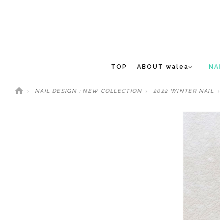
TOP
ABOUT walea
NA
NAIL DESIGN : NEW COLLECTION
2022 WINTER NAIL
CONCEPT
NEW 
STAFF
MEDIA