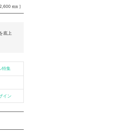
2,600
]
税抜
を底上
イル特集
ザイン