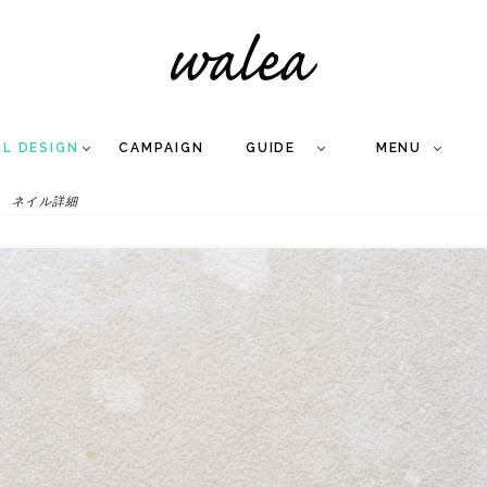
IL DESIGN
CAMPAIGN
GUIDE
MENU
ネイル詳細
COLLECTION
FLOW
NAIL
CARE
&
WORKS
Q
A
WEDDING NAIL
&
GEL NAIL