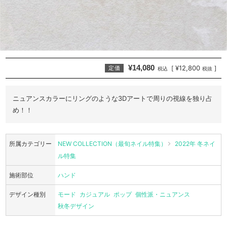
¥14,080
¥12,800
[
]
定価
税込
税抜
ニュアンスカラーにリングのような3Dアートで周りの視線を独り占
め！！
所属カテゴリー
NEW COLLECTION（最旬ネイル特集）
2022年 冬ネイ
ル特集
施術部位
ハンド
デザイン種別
モード
カジュアル
ポップ
個性派・ニュアンス
秋冬デザイン