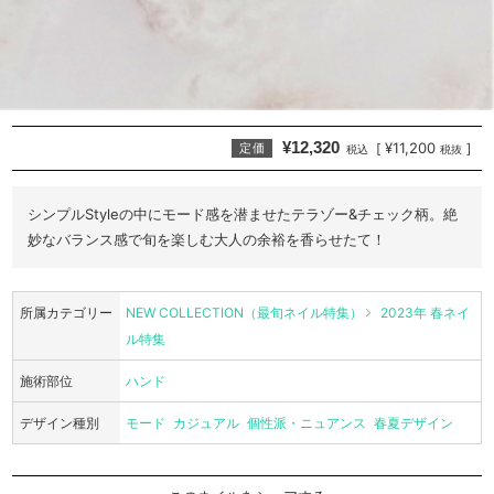
¥12,320
¥11,200
[
]
定価
税込
税抜
シンプルStyleの中にモード感を潜ませたテラゾー&チェック柄。絶
妙なバランス感で旬を楽しむ大人の余裕を香らせたて！
所属カテゴリー
NEW COLLECTION（最旬ネイル特集）
2023年 春ネイ
ル特集
施術部位
ハンド
デザイン種別
モード
カジュアル
個性派・ニュアンス
春夏デザイン