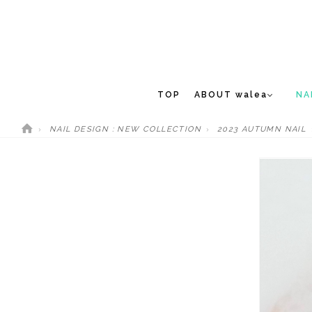
TOP
ABOUT walea
NA
NAIL DESIGN : NEW COLLECTION
2023 AUTUMN NAIL
CONCEPT
NEW 
STAFF
MEDIA