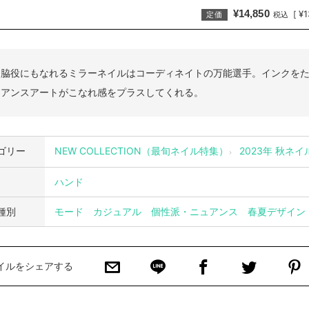
¥14,850
¥1
[
定価
税込
も脇役にもなれるミラーネイルはコーディネイトの万能選手。インクを
ュアンスアートがこなれ感をプラスしてくれる。
ゴリー
NEW COLLECTION（最旬ネイル特集）
2023年 秋ネ
ハンド
種別
モード
カジュアル
個性派・ニュアンス
春夏デザイン
イルをシェアする