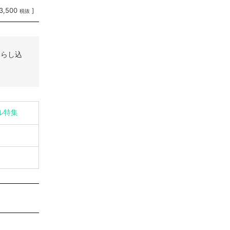
3,500
]
税抜
たらし込
イル特集