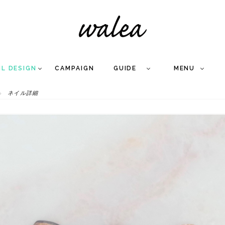
IL DESIGN
CAMPAIGN
GUIDE
MENU
ネイル詳細
COLLECTION
FLOW
NAIL
CARE
&
WORKS
Q
A
WEDDING NAIL
&
GEL NAIL