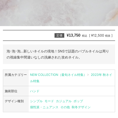
¥13,750
¥12,500
[
]
定価
税込
税抜
泡･泡･泡…新しいネイルの境地！SNSで話題のバブルネイルは周り
の視線集中間違いなしの洗練された攻めネイル。
所属カテゴリー
NEW COLLECTION（最旬ネイル特集）
2023年 秋ネイ
ル特集
施術部位
ハンド
デザイン種別
シンプル
モード
カジュアル
ポップ
個性派・ニュアンス
その他
秋冬デザイン