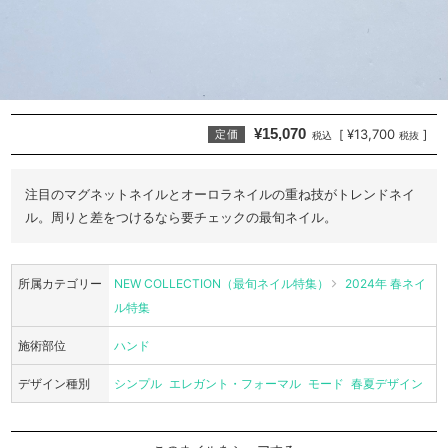
¥15,070
¥13,700
[
]
定価
税込
税抜
注目のマグネットネイルとオーロラネイルの重ね技がトレンドネイ
ル。周りと差をつけるなら要チェックの最旬ネイル。
所属カテゴリー
NEW COLLECTION（最旬ネイル特集）
2024年 春ネイ
ル特集
施術部位
ハンド
デザイン種別
シンプル
エレガント・フォーマル
モード
春夏デザイン