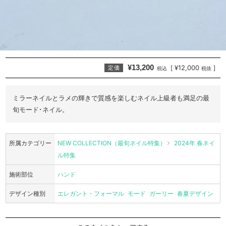
¥13,200
¥12,000
[
]
定価
税込
税抜
ミラーネイルとラメの輝きで質感を楽しむネイル上級者も満足の最
旬モード･ネイル。
所属カテゴリー
NEW COLLECTION（最旬ネイル特集）
2024年 春ネイ
ル特集
施術部位
ハンド
デザイン種別
エレガント・フォーマル
モード
ガーリー
春夏デザイン