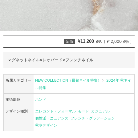
¥13,200
¥12,000
[
]
定価
税込
税抜
マグネットネイル×レオパード×フレンチネイル
所属カテゴリー
NEW COLLECTION（最旬ネイル特集）
2024年 秋ネイ
ル特集
施術部位
ハンド
デザイン種別
エレガント・フォーマル
モード
カジュアル
個性派・ニュアンス
フレンチ・グラデーション
秋冬デザイン