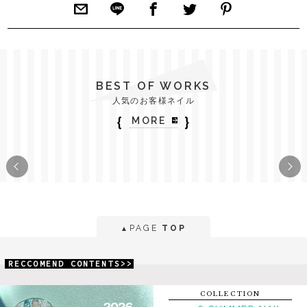
BEST OF WORKS
人気のお客様ネイル
｛
｝
MORE
PAGE
TOP
▲
RECCOMEND CONTENTS>>
COLLECTION