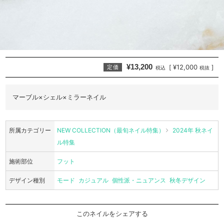
¥13,200
¥12,000
[
]
定価
税込
税抜
マーブル×シェル×ミラーネイル
所属カテゴリー
NEW COLLECTION（最旬ネイル特集）
2024年 秋ネイ
ル特集
施術部位
フット
デザイン種別
モード
カジュアル
個性派・ニュアンス
秋冬デザイン
このネイルをシェアする