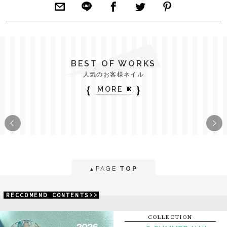
BEST OF WORKS
人気のお客様ネイル
｛
｝
MORE
PAGE
TOP
▲
RECCOMEND CONTENTS>>
COLLECTION