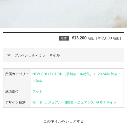
¥13,200
¥12,000
[
]
定価
税込
税抜
マーブル×シェル×ミラーネイル
所属カテゴリー
NEW COLLECTION（最旬ネイル特集）
2024年 秋ネイ
ル特集
施術部位
フット
デザイン種別
モード
カジュアル
個性派・ニュアンス
秋冬デザイン
このネイルをシェアする