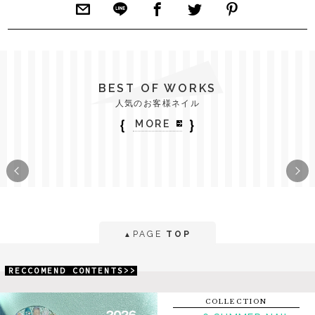
BEST OF WORKS
人気のお客様ネイル
｛
｝
MORE
PAGE
TOP
▲
RECCOMEND CONTENTS>>
COLLECTION