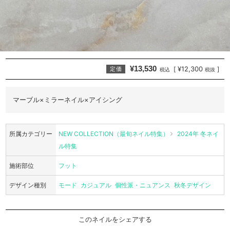
¥13,530
¥12,300
[
]
定価
税込
税抜
マーブル×ミラーネイル×アイシング
所属カテゴリー
NEW COLLECTION（最旬ネイル特集）
2024年 冬ネイ
ル特集
施術部位
フット
デザイン種別
モード
カジュアル
個性派・ニュアンス
秋冬デザイン
このネイルをシェアする