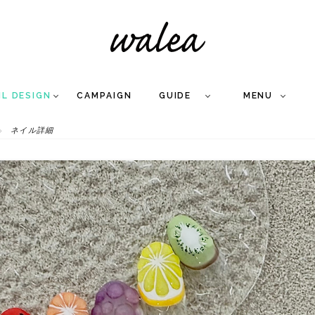
IL DESIGN
CAMPAIGN
GUIDE
MENU
ネイル詳細
COLLECTION
FLOW
NAIL
CARE
&
WORKS
Q
A
WEDDING NAIL
&
GEL NAIL