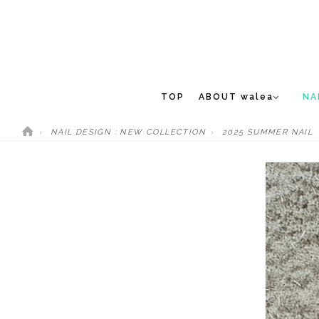
TOP
ABOUT walea
NA
NAIL DESIGN : NEW COLLECTION
2025 SUMMER NAIL
CONCEPT
NEW 
STAFF
MEDIA