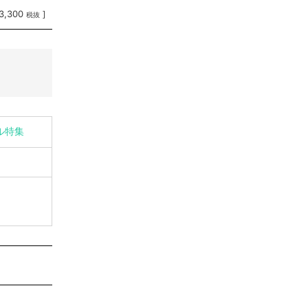
3,300
]
税抜
イル特集