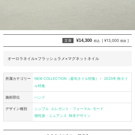
¥14,300
¥13,000
[
]
定価
税込
税抜
オーロラネイル×フラッシュラメ×マグネットネイル
所属カテゴリー
NEW COLLECTION（最旬ネイル特集）
2025年 秋ネイ
ル特集
施術部位
ハンド
デザイン種別
シンプル
エレガント・フォーマル
モード
個性派・ニュアンス
秋冬デザイン