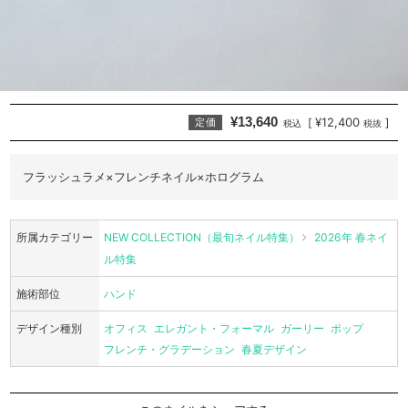
¥13,640
¥12,400
[
]
定価
税込
税抜
フラッシュラメ×フレンチネイル×ホログラム
所属カテゴリー
NEW COLLECTION（最旬ネイル特集）
2026年 春ネイ
ル特集
施術部位
ハンド
デザイン種別
オフィス
エレガント・フォーマル
ガーリー
ポップ
フレンチ・グラデーション
春夏デザイン