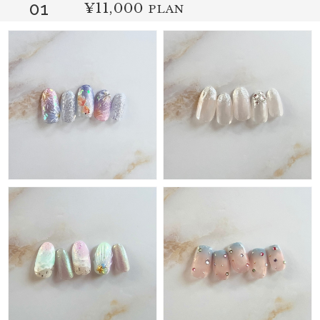
01
¥11,000
PLAN