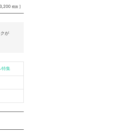
3,200
]
税抜
ックが
ル特集