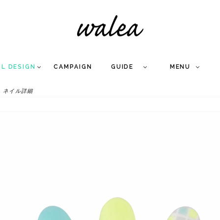
IL DESIGN
CAMPAIGN
GUIDE
MENU
ネイル詳細
COLLECTION
FLOW
NAIL
CARE
&
WORKS
Q
A
WEDDING NAIL
&
GEL NAIL