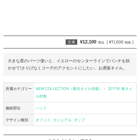
¥12,100
¥11,000
[
]
定価
税込
税抜
大きな星のパーツ使いと、イエローのセンターラインでパンチを効
かせて!さりげなくコーデのアクセントにしたい、お洒落ネイル。
所属カテゴリー
NEW COLLECTION（最旬ネイル特集）
2017年 春ネイ
ル特集
施術部位
ハンド
デザイン種別
オフィス
カジュアル
ポップ