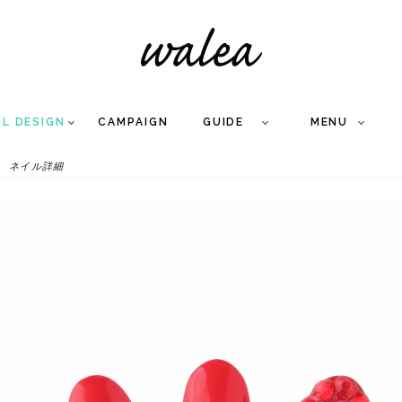
IL DESIGN
CAMPAIGN
GUIDE
MENU
ネイル詳細
COLLECTION
FLOW
NAIL
CARE
&
WORKS
Q
A
WEDDING NAIL
&
GEL NAIL