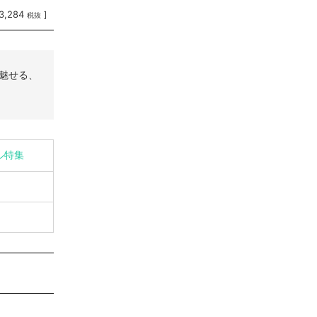
3,284
]
税抜
魅せる、
イル特集