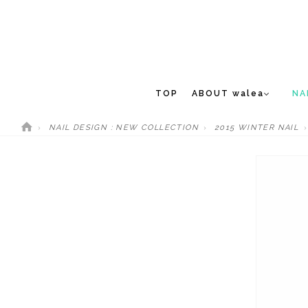
TOP
ABOUT walea
NA
NAIL DESIGN : NEW COLLECTION
2015 WINTER NAIL
CONCEPT
NEW 
STAFF
MEDIA