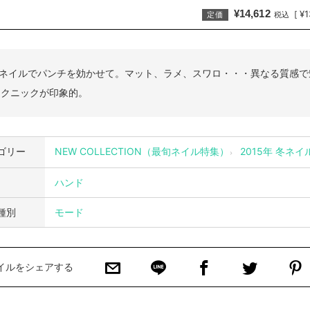
¥14,612
¥1
[
定価
税込
のネイルでパンチを効かせて。マット、ラメ、スワロ・・・異なる質感で
テクニックが印象的。
ゴリー
NEW COLLECTION（最旬ネイル特集）
2015年 冬ネ
ハンド
種別
モード
イルをシェアする