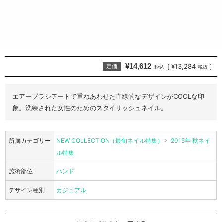
¥14,612
¥13,284
[
]
定価
税込
税抜
エアーブラシアートで重ねあわせた直線的なデザインがCOOLな印
象。洗練された女性のためのスタイリッシュネイル。
所属カテゴリー
NEW COLLECTION（最旬ネイル特集）
2015年 秋ネイ
ル特集
施術部位
ハンド
デザイン種別
カジュアル